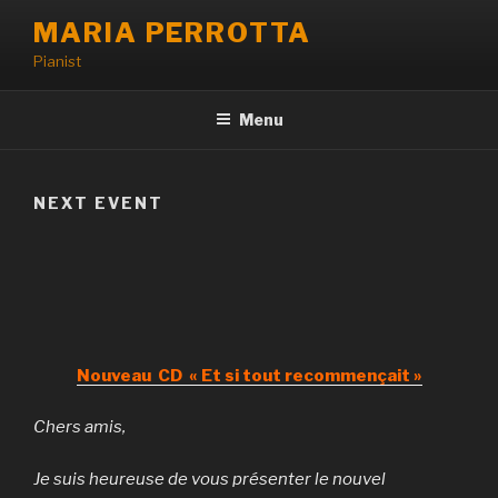
Aller
MARIA PERROTTA
au
Pianist
contenu
principal
Menu
NEXT EVENT
Nouveau CD « Et si tout recommençait »
Chers amis,
Je suis heureuse de vous présenter le nouvel