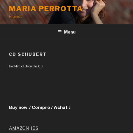
Aller
MARIA PERROTTA
au
Pianist
contenu
principal
Menu
CD SCHUBERT
Booklet : click on the CD
Buy now / Compro / Achat :
AMAZON
IBS