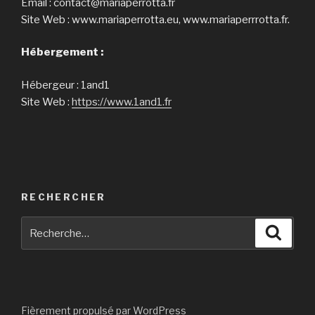
Email : contact@mariaperrotta.fr
Site Web : www.mariaperrotta.eu, www.mariaperrrotta.fr.
Hébergement :
Hébergeur : 1and1
Site Web :
https://www.1and1.fr
RECHERCHER
Recherche
Reche
pour
:
Fièrement propulsé par WordPress