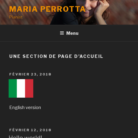
Aller
MARIA PERROTTA
au
Pianist
contenu
principal
Menu
UNE SECTION DE PAGE D’ACCUEIL
PUBLIÉ
FÉVRIER 23, 2018
LE
English version
PUBLIÉ
FÉVRIER 12, 2018
LE