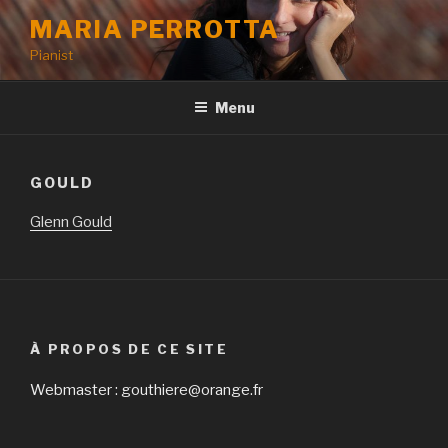
Aller
MARIA PERROTTA
au
Pianist
contenu
principal
Menu
GOULD
Glenn Gould
À PROPOS DE CE SITE
Webmaster : gouthiere@orange.fr